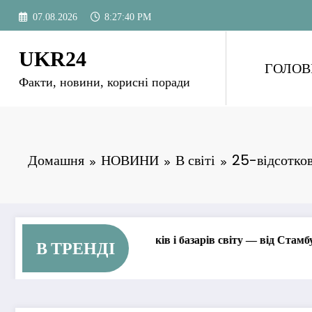
Перейти
07.08.2026
8:27:42 PM
до
вмісту
UKR24
ГОЛОВ
Факти, новини, корисні поради
Домашня
НОВИНИ
В світі
25-відсотков
их ринків і базарів світу — від Стамбула до Токіо
Шипить
В ТРЕНДІ
09.05.2