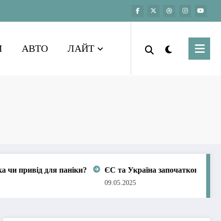
И
АВТО
ЛАЙТ
и?
ЄС та Україна започатковують спеціальний трибунал д
09.05.2025