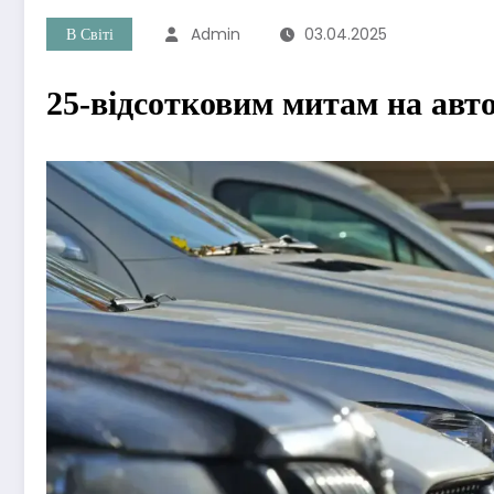
В Світі
Admin
03.04.2025
25-відсотковим митам на авто