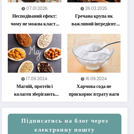
07.01.2026
26.03.2025
Несподіваний ефект:
Гречана крупа як
чому не можна класти
важливий інгредієнт
лимон у гарячий чай
корисного харчування
17.09.2024
16.09.2024
Магній, протеїн і
Харчова сода не
колаген зберігають
прискорює втрату ваги
молодість на довгі роки
Підписатись на блог через
електронну пошту