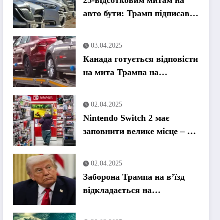
25-відсотковим митам на
авто бути: Трамп підписав
указ
03.04.2025
Канада готується відповісти
на мита Трампа на
автомобілі
02.04.2025
Nintendo Switch 2 має
заповнити велике місце – за
значно вищою ціною
02.04.2025
Заборона Трампа на в’їзд
відкладається на
невизначений термін,
оскільки США