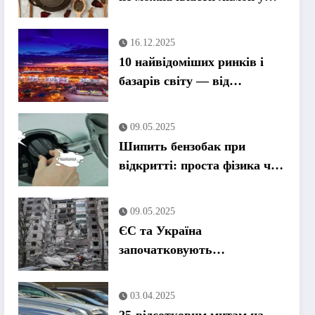
гарячий чай
16.12.2025
10 найвідоміших ринків і
базарів світу — від
Стамбула до Токіо
09.05.2025
Шипить бензобак при
відкритті: проста фізика чи
привід для паніки?
09.05.2025
ЄС та Україна
започатковують
спеціальний трибунал для
переслідування військових
03.04.2025
злочинів Путіна