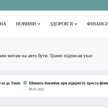
НА
НОВИНИ
ЗДОРОВ’Я
ФІНАНС
им митам на авто бути: Трамп підписав указ
 бензобак при відкритті: проста фізика чи привід для панік
025