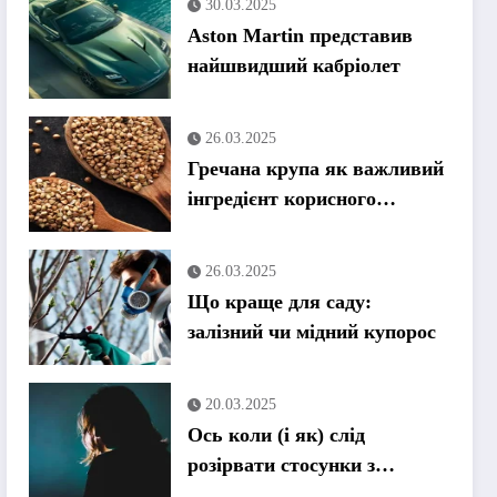
30.03.2025
продовжують скасовувати
Aston Martin представив
візи
найшвидший кабріолет
26.03.2025
Гречана крупа як важливий
інгредієнт корисного
харчування
26.03.2025
Що краще для саду:
залізний чи мідний купорос
20.03.2025
Ось коли (і як) слід
розірвати стосунки з
токсичними членами сім’ї,