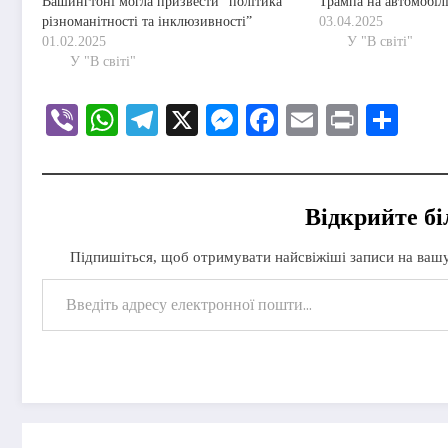
Вашингтоні могла призвести “політика
Трампа на автомобіл
різноманітності та інклюзивності”
03.04.2025
01.02.2025
У "В світі"
У "В світі"
Viber
WhatsApp
Telegram
X
Messenger
Facebook
Email
Print
Под
Відкрийте б
Підпишіться, щоб отримувати найсвіжіші записи на ваш
Введіть адресу електронної пошти…