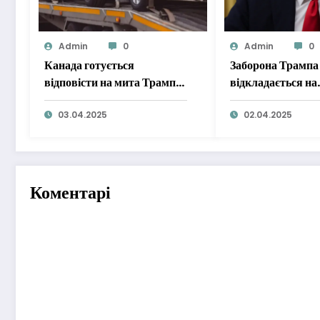
Admin
0
Admin
0
Канада готується
Заборона Трампа 
відповісти на мита Трампа
відкладається на
на автомобілі
невизначений тер
03.04.2025
оскільки США
02.04.2025
продовжують ска
візи
Коментарі