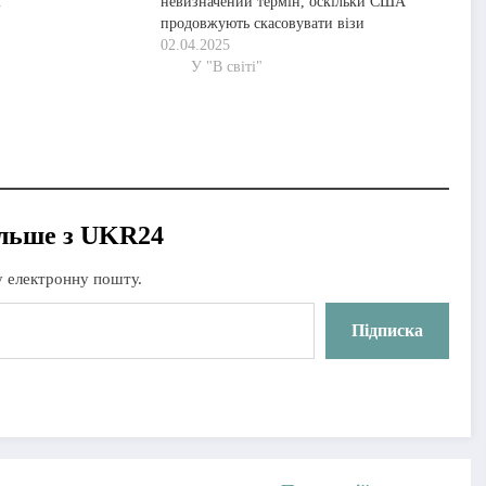
і
невизначений термін, оскільки США
продовжують скасовувати візи
02.04.2025
У "В світі"
ілитися
ільше з UKR24
у електронну пошту.
Підписка