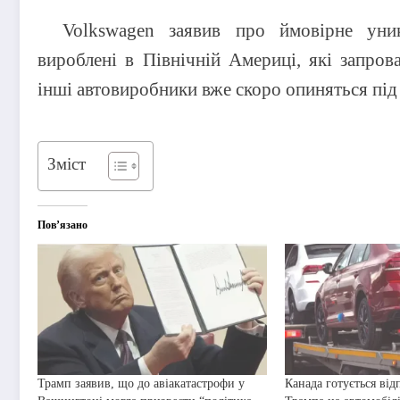
Volkswagen заявив про ймовірне уник
вироблені в Північній Америці, які запр
інші автовиробники вже скоро опиняться під
Зміст
Пов’язано
Трамп заявив, що до авіакатастрофи у
Канада готується від