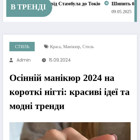
кіо
Шипить бензобак при відкритті: проста фізика чи при
В ТРЕНДІ
09.05.2025
СТИЛЬ
Краса
Манікюр
Стиль
,
,
Admin
15.09.2024
Осінній манікюр 2024 на
короткі нігті: красиві ідеї та
модні тренди