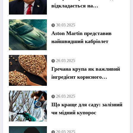
відкладається на
невизначений термін,
оскільки США продовжують
30.03.2025
скасовувати візи
Aston Martin представив
найшвидший кабріолет
26.03.2025
Гречана крупа як важливий
інгредієнт корисного
харчування
26.03.2025
Що краще для саду: залізний
чи мідний купорос
20.03.2025