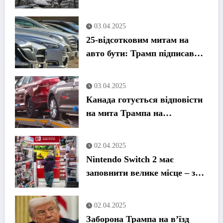
трибунал для переслідування
військових злочинів Путіна
03.04.2025
25-відсотковим митам на
авто бути: Трамп підписав
указ
03.04.2025
Канада готується відповісти
на мита Трампа на
автомобілі
02.04.2025
Nintendo Switch 2 має
заповнити велике місце – за
значно вищою ціною
02.04.2025
Заборона Трампа на в’їзд