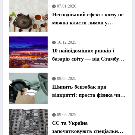
07.01.2026
Несподіваний ефект: чому не
можна класти лимон у
гарячий чай
16.12.2025
10 найвідоміших ринків і
базарів світу — від Стамбула
до Токіо
09.05.2025
Шипить бензобак при
відкритті: проста фізика чи
привід для паніки?
09.05.2025
ЄС та Україна
започатковують спеціальний