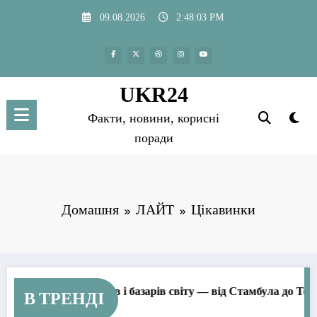
Перейти
09.08.2026
2:48:04 PM
до
вмісту
UKR24
Факти, новини, корисні
поради
Домашня
ЛАЙТ
Цікавинки
оміших ринків і базарів світу — від Стамбула до Токіо
Шип
В ТРЕНДІ
09.