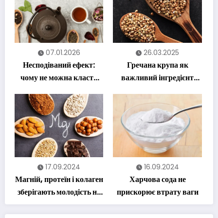
07.01.2026
26.03.2025
Несподіваний ефект:
Гречана крупа як
чому не можна класти
важливий інгредієнт
лимон у гарячий чай
корисного харчування
17.09.2024
16.09.2024
Магній, протеїн і колаген
Харчова сода не
зберігають молодість на
прискорює втрату ваги
довгі роки