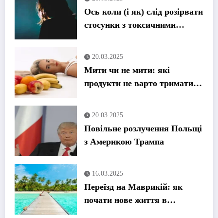
Ось коли (і як) слід розірвати
стосунки з токсичними
членами сім’ї, на думку
терапевтів
20.03.2025
Мити чи не мити: які
продукти не варто тримати
під проточною водою
20.03.2025
Повільне розлучення Польщі
з Америкою Трампа
16.03.2025
Переїзд на Маврикій: як
почати нове життя в
тропічному раю – повний