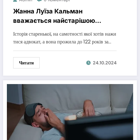
Жанна Луїза Кальман
вважається найстарішою
людиною з тих, хто коли-небудь
Історія старенької, на самотності якої хотів нажи
жив
тися адвокат, а вона прожила до 122 років за…
Читати
24.10.2024