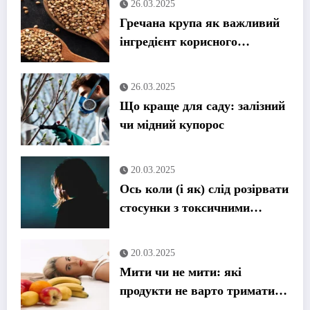
26.03.2025
Гречана крупа як важливий
інгредієнт корисного
харчування
26.03.2025
Що краще для саду: залізний
чи мідний купорос
20.03.2025
Ось коли (і як) слід розірвати
стосунки з токсичними
членами сім’ї, на думку
терапевтів
20.03.2025
Мити чи не мити: які
продукти не варто тримати
під проточною водою