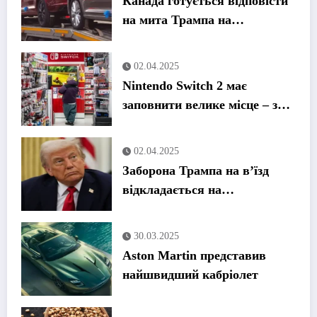
Канада готується відповісти
на мита Трампа на
автомобілі
02.04.2025
Nintendo Switch 2 має
заповнити велике місце – за
значно вищою ціною
02.04.2025
Заборона Трампа на в’їзд
відкладається на
невизначений термін,
оскільки США продовжують
30.03.2025
скасовувати візи
Aston Martin представив
найшвидший кабріолет