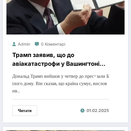
Admin
0 Коментарі
Трамп заявив, що до
авіакатастрофи у Вашингтоні
могла призвести “політика
Дональд Трамп вийшов у четвер до прес-зали Б
різноманітності та
ілого дому. Він сказав, що країна сумує, вислов
інклюзивності”
ив…
Читати
01.02.2025