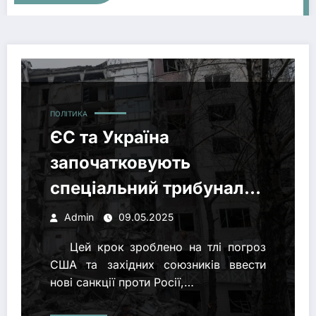
ЄС та Україна започатковують спеціальний трибунал для пер
ПОЛІТИКА
ЄС та Україна
започатковують
спеціальний трибунал
для переслідування
Admin
09.05.2025
військових злочинів
Цей крок зроблено на тлі погроз
Путіна
США та західних союзників ввести
нові санкції проти Росії,…