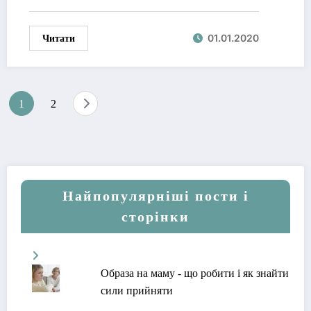
Читати
01.01.2020
Пагінація
1
2
записів
Найпопулярніші пости і
сторінки
Образа на маму - що робити і як знайти
сили прийняти