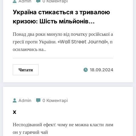
Admin
0 Коментарі
Україна стикається з тривалою
кризою: Шість мільйонів
переміщених осіб через
Понад два роки минуло від початку російської а
продовження конфлікту
гресії проти України. «Wall Street Journal», п
осилаючись на…
Читати
18.09.2024
Admin
0 Коментарі
x
Несподіваний ефект: чому не можна класти лим
он у гарячий чай