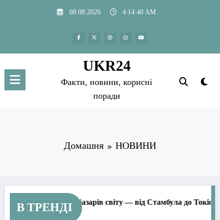
Перейти
08.08.2026
4:14:50 AM
до
вмісту
UKR24
Факти, новини, корисні
поради
Домашня
НОВИНИ
ків і базарів світу — від Стамбула до Токіо
Шипить бензо
В ТРЕНДІ
09.05.2025