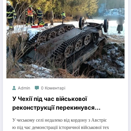
Admin
0 Коментарі
У Чехії під час військової
реконструкції перекинувся
бронетранспортер: 2 людини
У чеському селі недалеко від кордону з Австріє
загинули
ю під час демонстрації історичної військової тех