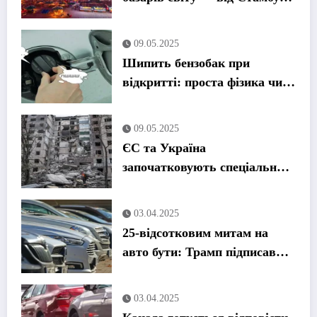
до Токіо
09.05.2025
Шипить бензобак при
відкритті: проста фізика чи
привід для паніки?
09.05.2025
ЄС та Україна
започатковують спеціальний
трибунал для переслідування
військових злочинів Путіна
03.04.2025
25-відсотковим митам на
авто бути: Трамп підписав
указ
03.04.2025