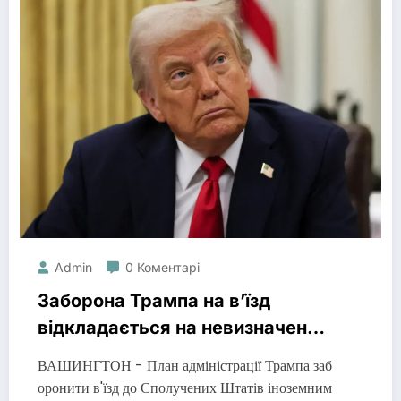
Admin
0 Коментарі
Заборона Трампа на в’їзд
відкладається на невизначений
термін, оскільки США
ВАШИНГТОН - План адміністрації Трампа заб
продовжують скасовувати візи
оронити в'їзд до Сполучених Штатів іноземним