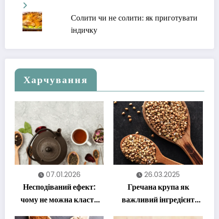
Солити чи не солити: як приготувати
індичку
Харчування
07.01.2026
26.03.2025
Несподіваний ефект:
Гречана крупа як
чому не можна класти
важливий інгредієнт
лимон у гарячий чай
корисного харчування