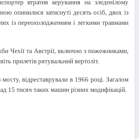
нспортер втратив керування на зледенілому
ною опинилися затиснуті десять осіб, двох із
лих із переохолодженням і легкими травмами
жби Чехії та Австрії, включно з пожежниками,
авіть прилетів рятувальний вертоліт.
 мосту, відреставрували в 1966 році. Загалом
над 15 тисяч таких машин різних модифікацій.