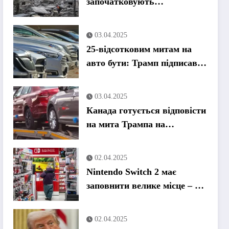
започатковують
спеціальний трибунал для
переслідування військових
03.04.2025
злочинів Путіна
25-відсотковим митам на
авто бути: Трамп підписав
указ
03.04.2025
Канада готується відповісти
на мита Трампа на
автомобілі
02.04.2025
Nintendo Switch 2 має
заповнити велике місце – за
значно вищою ціною
02.04.2025