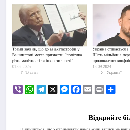
Трамп заявив, що до авіакатастрофи у
Україна стикається 
Вашингтоні могла призвести “політика
Шість мільйонів пер
різноманітності та інклюзивності”
продовження конфлі
01.02.2025
18.09.2024
У "В світі"
У "Україна"
Viber
WhatsApp
Telegram
X
Messenger
Facebook
Email
Print
Под
Відкрийте б
Підпишіться, щоб отримувати найсвіжіші записи на ваш