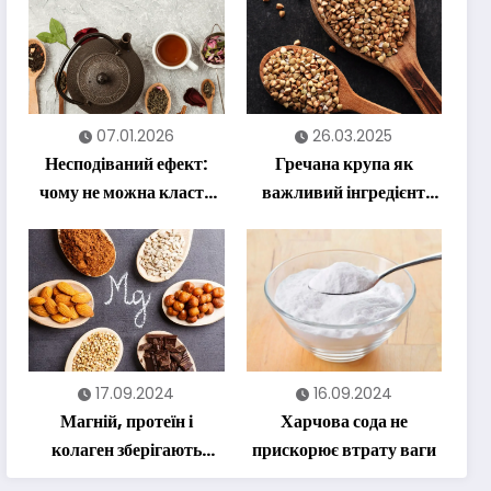
07.01.2026
26.03.2025
Несподіваний ефект:
Гречана крупа як
чому не можна класти
важливий інгредієнт
лимон у гарячий чай
корисного харчування
17.09.2024
16.09.2024
Магній, протеїн і
Харчова сода не
колаген зберігають
прискорює втрату ваги
молодість на довгі роки