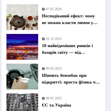
07.01.2026
Несподіваний ефект: чому
не можна класти лимон у
гарячий чай
16.12.2025
10 найвідоміших ринків і
базарів світу — від
Стамбула до Токіо
09.05.2025
Шипить бензобак при
відкритті: проста фізика чи
привід для паніки?
09.05.2025
ЄС та Україна