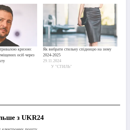
з тривалою кризою:
Як вибрати стильну спідницю на зиму
еміщених осіб через
2024-2025
кту
29.11.2024
У "СТИЛЬ"
ілитися
ільше з UKR24
у електронну пошту.