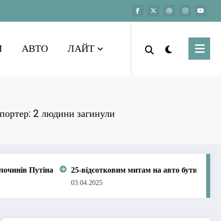
И
АВТО
ЛАЙТ
спортер: 2 людини загинули
відсотковим митам на авто бути: Трамп підписав указ
Кан
4.2025
03.