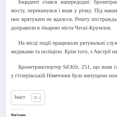
Інцидент стався напередодні: бронетра
мосту, перекинувся і впав у річку. Під маши
них врятувати не вдалося. Решту постражда
доправили в лікарню міста Ческі-Крумлов.
На місці події працювали рятувальні слу
медиками та поліцією. Крім того, з Австрії н
Бронетранспортер Sd.Kfz. 251, що впав із
у гітлерівській Німеччині було випущено по
Зміст
Пов’язано