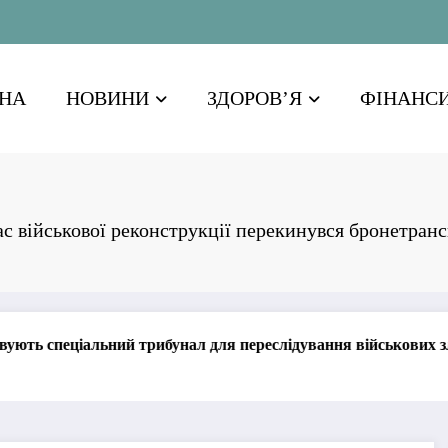
НА
НОВИНИ
ЗДОРОВ’Я
ФІНАНС
час військової реконструкції перекинувся бронетран
унал для переслідування військових злочинів Путіна
25-
03.0