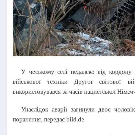
У чеському селі недалеко від кордону 
військової техніки Другої світової ві
використовувався за часів нацистської Німеч
Унаслідок аварії загинули двоє чолові
поранення, передає bild.de.