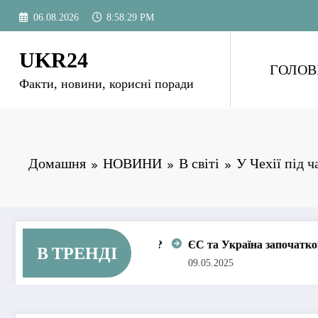
Перейти
06.08.2026
8:58:31 PM
до
вмісту
UKR24
ГОЛОВ
Факти, новини, корисні поради
Домашня
НОВИНИ
В світі
У Чехії під 
 паніки?
ЄС та Україна започатковують спеціальний триб
В ТРЕНДІ
09.05.2025