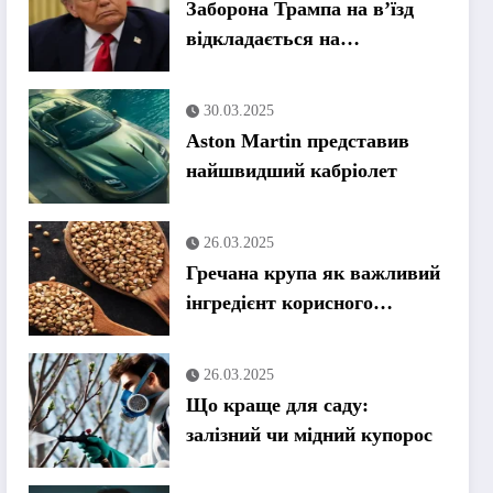
Заборона Трампа на в’їзд
відкладається на
невизначений термін,
оскільки США
30.03.2025
продовжують скасовувати
Aston Martin представив
візи
найшвидший кабріолет
26.03.2025
Гречана крупа як важливий
інгредієнт корисного
харчування
26.03.2025
Що краще для саду:
залізний чи мідний купорос