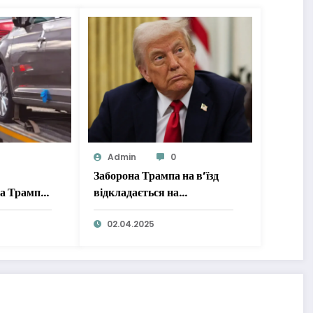
Admin
0
Заборона Трампа на в’їзд
та Трампа
відкладається на
невизначений термін,
оскільки США
02.04.2025
продовжують скасовувати
візи